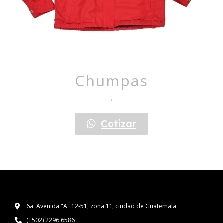
Chumpas
.
Cotizar
6a. Avenida "A" 12-51, zona 11, ciudad de Guatemala
(+502) 2296 6586