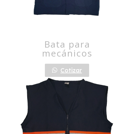
Bata para
mecánicos
Cotizar